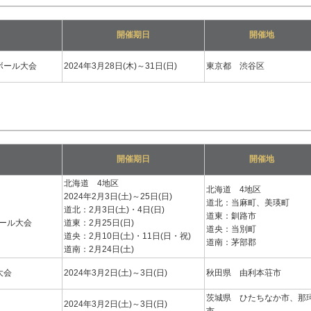
開催期日
開催地
ボール大会
2024年3月28日(木)～31日(日)
東京都 渋谷区
開催期日
開催地
北海道 4地区
北海道 4地区
2024年2月3日(土)～25日(日)
道北：当麻町、美瑛町
道北：2月3日(土)・4日(日)
道東：釧路市
ール大会
道東：2月25日(日)
道央：当別町
道央：2月10日(土)・11日(日・祝)
道南：茅部郡
道南：2月24日(土)
大会
2024年3月2日(土)～3日(日)
秋田県 由利本荘市
茨城県 ひたちなか市、那
2024年3月2日(土)～3日(日)