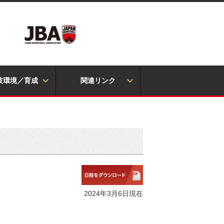
技環境／育成
関連リンク
2024年3⽉6⽇現在