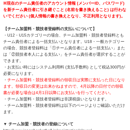
※現在のチーム責任者のアカウント情報 (メンバーID、パスワード)
を新チーム責任者に引き継ぐこと (名前を書き換えること) は行わな
いでください (個人情報の書き換えとなり、不正利用となります)。
【チーム加盟料・競技者登録料の支払いについて】
・U12・U15カテゴリーの場合、チーム加盟料・競技者登録料とも
チーム責任者による一括支払いとなります。U18・一般カテゴリー
の場合、競技者登録料は「①チーム責任者による一括支払い」また
は「②競技者本人による支払い」をチーム責任者が選択することが
できます。
・お支払い時にはシステム利用料 (支払手数料) として税込300円が
必要になります。
・
チーム加盟料・競技者登録料の領収日は実際に支払った日になり
ます。領収日の変更は出来かねますので、4月以降の日付での領収
書が必要な場合は4月1日以降にお支払いを行ってください。
・チーム加盟料・競技者登録料は非課税扱いとなります。
・チーム加盟料・競技者登録料は以下のページよりご確認いただけ
ます。
▼ チーム加盟・競技者の登録について