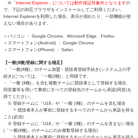
※
「Internet Explorer」については動作保証対象外となります
の
で、下記の対応ブラウザをインストールしてご利用ください。
Internet Explorerを利用した場合、表示が崩れたり、一部機能が使
えない場合があります。
＞パソコン ： Google Chrome、Microsoft Edge、Firefox
＞スマートフォン(Android) ： Google Chrome
＞スマートフォン(iPhone) ： Safari
【一般(Ⅱ種)登録に関する補足】
・「一般(Ⅱ種)」のチーム加盟・競技者登録手続き(システム上の手
続き)については、「一般(Ⅰ種)」と同様です。
・「一般 (Ⅱ種)」を含む複数チームに競技者として登録する場合、
同意書等を用いて事前にすべての登録先のチームから承諾(同意)を
得てください。
① 登録チームに「U18」や「一般 (Ⅰ種)」のチームを含む場合
┗ 競技者本人が事前に登録するすべてのチームから承諾を得る
こと(必須)
② 登録チームに「U18」や「一般 (Ⅰ種)」のチームを含まない場合
(「一般(Ⅱ種)」のチームにのみ複数登録する場合)
┗ 競技者本人が事前に登録するすべてのチームから承諾を得る