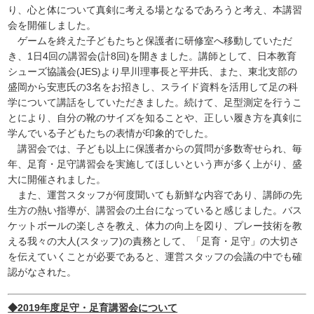
り、心と体について真剣に考える場となるであろうと考え、本講習
会を開催しました。
ゲームを終えた子どもたちと保護者に研修室へ移動していただ
き、1日4回の講習会(計8回)を開きました。講師として、日本教育
シューズ協議会(JES)より早川理事長と平井氏、また、東北支部の
盛岡から安恵氏の3名をお招きし、スライド資料を活用して足の科
学について講話をしていただきました。続けて、足型測定を行うこ
とにより、自分の靴のサイズを知ることや、正しい履き方を真剣に
学んでいる子どもたちの表情が印象的でした。
講習会では、子ども以上に保護者からの質問が多数寄せられ、毎
年、足育・足守講習会を実施してほしいという声が多く上がり、盛
大に開催されました。
また、運営スタッフが何度聞いても新鮮な内容であり、講師の先
生方の熱い指導が、講習会の土台になっていると感じました。バス
ケットボールの楽しさを教え、体力の向上を図り、プレー技術を教
える我々の大人(スタッフ)の責務として、「足育・足守」の大切さ
を伝えていくことが必要であると、運営スタッフの会議の中でも確
認がなされた。
◆2019年度足守・足育講習会について