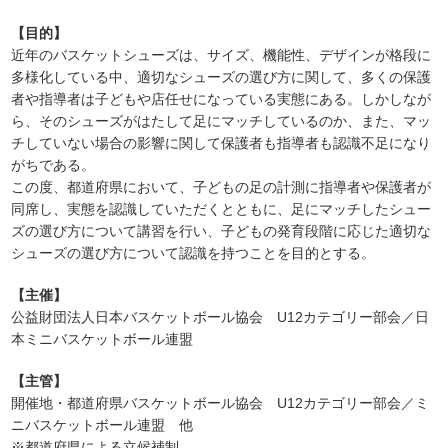
【目的】
近年のバスケットシューズは、サイズ、機能性、デザインが格段に
多様化している中、適切なシューズの選び方に関して、多くの保護
者や指導者は子どもや店任せになっている実態にある。しかしなが
ら、そのシューズがはたして足にマッチしているのか、また、マッ
チしていない場合の影響に関して保護者も指導者も認識不足になり
がちである。
この度、都道府県において、子どもの足の計測に指導者や保護者が
同席し、実態を認識していただくとともに、足にマッチしたシュー
ズの選び方について講習を行い、子どもの発育段階に応じた適切な
シューズの選び方について認識を持つことを目的とする。
【主催】
公益財団法人日本バスケットボール協会 U12カテゴリー部会／日
本ミニバスケットボール連盟
【主管】
開催地・都道府県バスケットボール協会 U12カテゴリー部会／ミ
ニバスケットボール連盟 他
※都道府県による立候補制