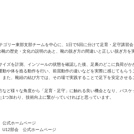
テゴリー東部支部チームを中心に、1日で5回に分けて足育・足守講習
の靴の歴史・文化の説明のあと、靴の脱ぎ方の間違いと正しい脱ぎ方を
。
イズを計測、インソールの状態を確認した後、足裏のどこに負荷がか
運動や体を捻る動作を行い、前屈動作の違いなどを実際に感じてもらう
。また、靴紐の結び方では、その場で実践することで足下を安定させる
など様々な角度から「足育・足守」に触れる良い機会となり、バスケ
た1つ加わり、技術向上に繋がっていければと思っています。
 公式ホームページ
U12部会 公式ホームページ