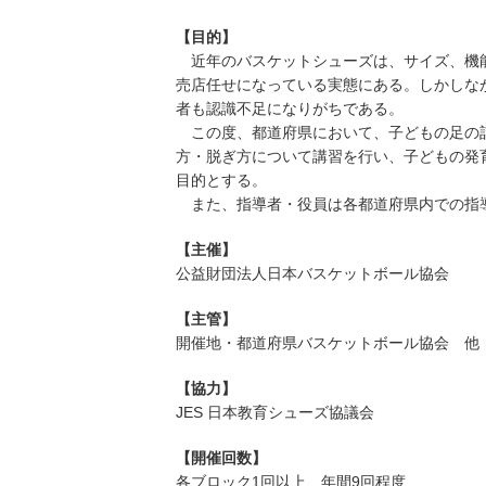
【目的】
近年のバスケットシューズは、サイズ、機能
売店任せになっている実態にある。しかしな
者も認識不足になりがちである。
この度、都道府県において、子どもの足の計
方・脱ぎ方について講習を行い、子どもの発
目的とする。
また、指導者・役員は各都道府県内での指導
【主催】
公益財団法人日本バスケットボール協会
【主管】
開催地・都道府県バスケットボール協会 他
【協力】
JES 日本教育シューズ協議会
【開催回数】
各ブロック1回以上、年間9回程度