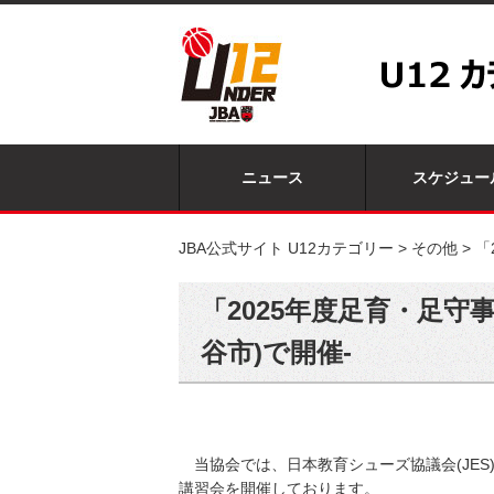
ニュース
スケジュー
JBA公式サイト U12カテゴリー
>
その他
>
「
「2025年度足育・足守
谷市)で開催-
当協会では、日本教育シューズ協議会(JE
講習会を開催しております。