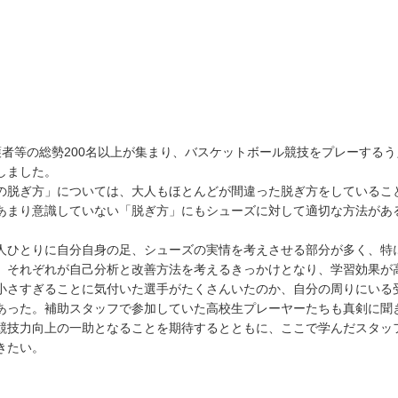
者等の総勢200名以上が集まり、バスケットボール競技をプレーする
しました。
脱ぎ方」については、大人もほとんどが間違った脱ぎ方をしているこ
あまり意識していない「脱ぎ方」にもシューズに対して適切な方法があ
ひとりに自分自身の足、シューズの実情を考えさせる部分が多く、特
、それぞれが自己分析と改善方法を考えるきっかけとなり、学習効果が
さすぎることに気付いた選手がたくさんいたのか、自分の周りにいる
あった。補助スタッフで参加していた高校生プレーヤーたちも真剣に聞
競技力向上の一助となることを期待するとともに、ここで学んだスタッ
きたい。