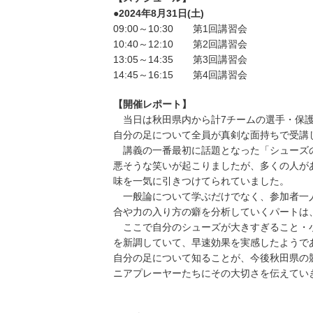
●2024年8月31日(土)
09:00～10:30 第1回講習会
10:40～12:10 第2回講習会
13:05～14:35 第3回講習会
14:45～16:15 第4回講習会
【開催レポート】
当日は秋田県内から計7チームの選手・保護
自分の足について全員が真剣な面持ちで受講
講義の一番最初に話題となった「シューズの
悪そうな笑いが起こりましたが、多くの人が
味を一気に引きつけてられていました。
一般論について学ぶだけでなく、参加者一人
合や力の入り方の癖を分析していくパートは
ここで自分のシューズが大きすぎること・小
を新調していて、早速効果を実感したようで
自分の足について知ることが、今後秋田県の
ニアプレーヤーたちにその大切さを伝えてい